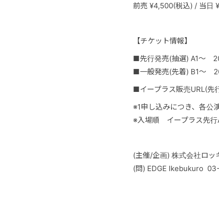
前売 ¥4,500(税込) / 当
【チケット情報】
■先行発売(抽選) A1〜 202
■一般発売(先着) B1〜 20
■イープラス販売URL(先行/一般共通
※1申し込みにつき、各公
※入場順 イープラス先行A 
(主催/企画) 株式会社ロ
(問) EDGE Ikebukuro 03