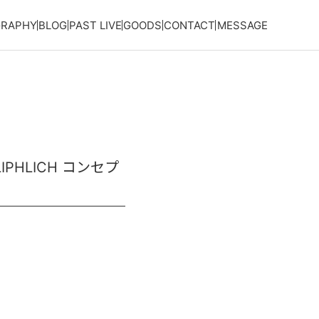
GRAPHY
BLOG
PAST LIVE
GOODS
CONTACT
MESSAGE
IPHLICH コンセプ