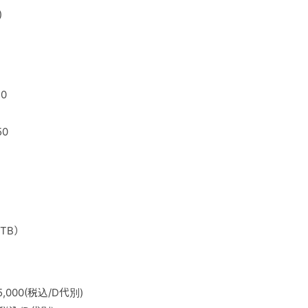
)
30
」
50
）
GTB）
000(税込/D代別)