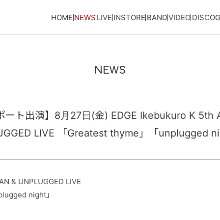
HOME
NEWS
LIVE
INSTORE
BAND
VIDEO
DISCO
NEWS
演】8月27日(金) EDGE Ikebukuro K 5th An
GGED LIVE 「Greatest thyme」「unplugge
MAN & UNPLUGGED LIVE
lugged night」