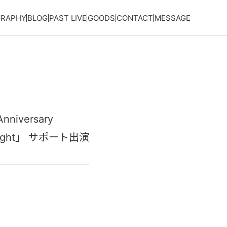
GRAPHY
BLOG
PAST LIVE
GOODS
CONTACT
MESSAGE
niversary
d night」 サポート出演