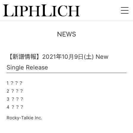
HOME
NEWS
NEWS
LIVE
【新譜情報】2021年10月9日(土) New
Single Release
INSTORE
BAND
1 ？？？
2 ？？？
VIDEO
3 ？？？
4 ？？？
DISCOGRAPHY
Rocky-Talkie Inc.
BLOG