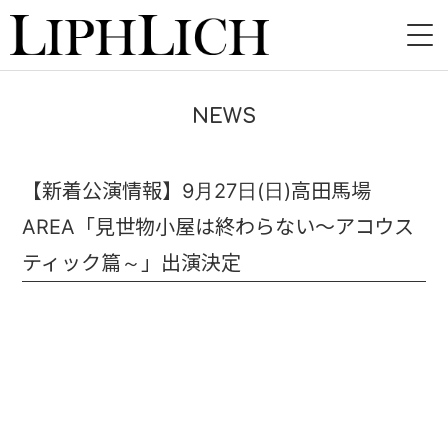
HOME
NEWS
NEWS
LIVE
【新着公演情報】9月27日(日)高田馬場
AREA「見世物小屋は終わらない～アコウス
INSTORE
ティック篇～」出演決定
BAND
VIDEO
DISCOGRAPHY
BLOG