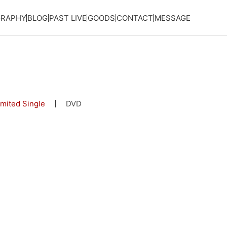
GRAPHY
BLOG
PAST LIVE
GOODS
CONTACT
MESSAGE
imited Single
DVD