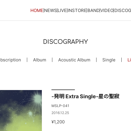
HOME
NEWS
LIVE
INSTORE
BAND
VIDEO
DISCO
DISCOGRAPHY
bscription
Album
Acoustic Album
Single
L
-発明 Extra Single-星の聖寂
MSLP-041
2016.12.25
¥1,200