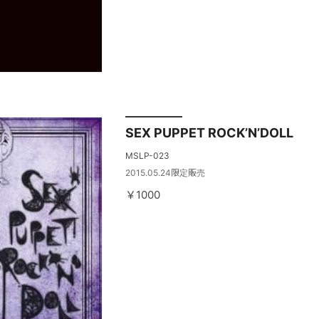
SEX PUPPET ROCK’N’DOLL
MSLP-023
2015.05.24限定販売
￥1000